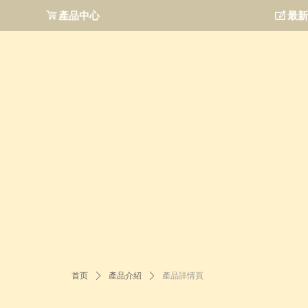
ꁈ
產品中心
ꂐ
最新
首页
ꄲ
產品介紹
ꄲ
產品詳情頁