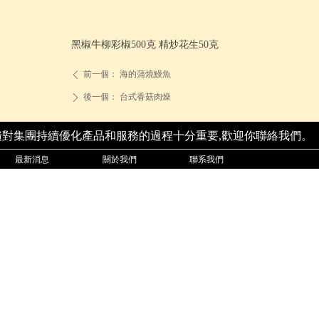
黑椒牛柳彩椒500克 精炒花生50克
前一個：
海的蒲燒鰻魚
ꄴ
後一個：
台式香菇肉燥
ꄲ
饋對集團持續優化產品和服務的過程十分重要,歡迎你聯絡我們。
最新消息
關於我們
聯系我們