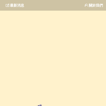
ꂐ
最新消息
ꁘ
關於我們